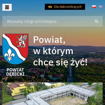
Dla słabowidzących
Wpisz szukaną frazę
Aktualności
Samorząd
Powiat,
Dla Mieszkańca
w którym
Dla Turysty
chce się żyć!
Dla Inwestora
Kontakt