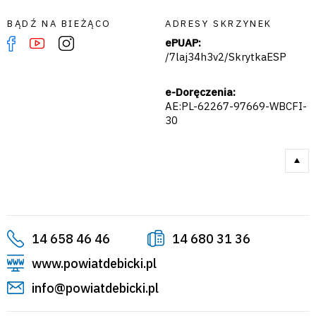
BĄDŹ NA BIEŻĄCO
ADRESY SKRZYNEK
ePUAP:
/7laj34h3v2/SkrytkaESP
e-Doręczenia:
AE:PL-62267-97669-WBCFI-
30
14 658 46 46
14 680 31 36
www.powiatdebicki.pl
info@powiatdebicki.pl