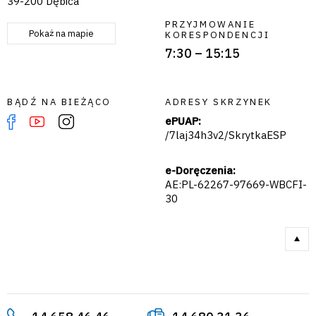
39-200 Dębica
PRZYJMOWANIE
Pokaż na mapie
KORESPONDENCJI
7:30 – 15:15
BĄDŹ NA BIEŻĄCO
ADRESY SKRZYNEK
ePUAP:
/7laj34h3v2/SkrytkaESP
e-Doręczenia:
AE:PL-62267-97669-WBCFI-
30