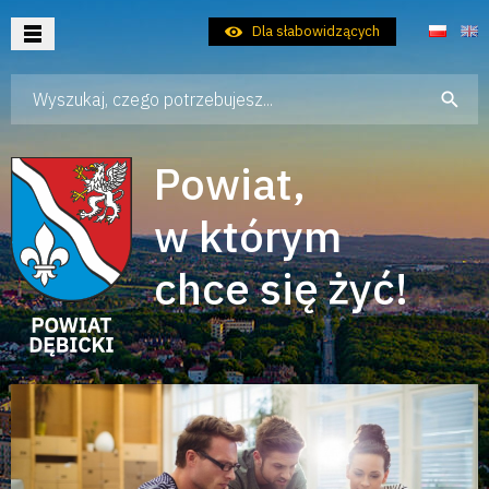
Dla słabowidzących
Wpisz szukaną frazę
Aktualności
Samorząd
Powiat,
Dla Mieszkańca
w którym
Dla Turysty
chce się żyć!
Dla Inwestora
Kontakt