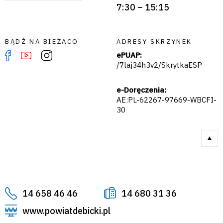
7:30 – 15:15
BĄDŹ NA BIEŻĄCO
ADRESY SKRZYNEK
ePUAP:
/7laj34h3v2/SkrytkaESP
e-Doręczenia:
AE:PL-62267-97669-WBCFI-
30
14 658 46 46
14 680 31 36
www.powiatdebicki.pl