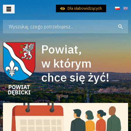
Dla słabowidzących
Wpisz szukaną frazę
Aktualności
Samorząd
Powiat,
Dla Mieszkańca
w którym
Dla Turysty
chce się żyć!
Dla Inwestora
Kontakt