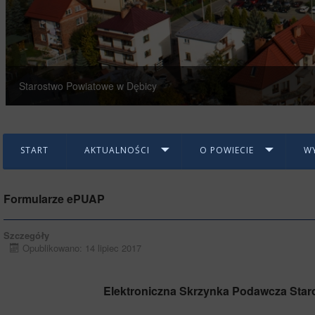
Starostwo Powiatowe w Dębicy
START
AKTUALNOŚCI
O POWIECIE
W
Formularze ePUAP
Szczegóły
Opublikowano: 14 lipiec 2017
Elektroniczna Skrzynka Podawcza Sta