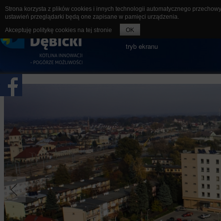
Strona korzysta z plików cookies i innych technologii automatycznego przechow
ustawień przeglądarki będą one zapisane w pamięci urządzenia.
rozmiar czcionki
A-
A
A+
Akceptuję politykę cookies na tej stronie
OK
tryb ekranu