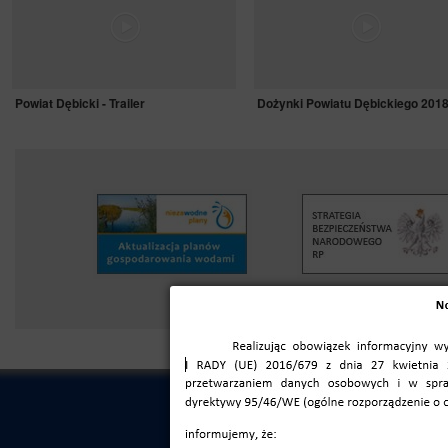
Powiat Dębicki - Trailer
Dożynki Powiatu Dębickiego 201