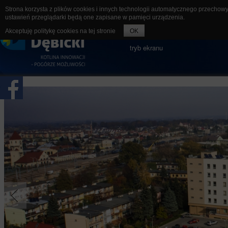
Strona korzysta z plików cookies i innych technologii automatycznego przechow
ustawień przeglądarki będą one zapisane w pamięci urządzenia.
rozmiar czcionki
A-
A
A+
Akceptuję politykę cookies na tej stronie
OK
tryb ekranu