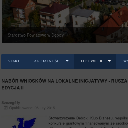
Starostwo Powiatowe w Dębicy
START
AKTUALNOŚCI
O POWIECIE
W
NABÓR WNIOSKÓW NA LOKALNE INICJATYWY - RUSZA
EDYCJA II
Szczegóły
Opublikowano: 06 luty 2015
Stowarzyszenie Dębicki Klub Biznesu, wspólni
konkursie grantowym finansowanym ze środków