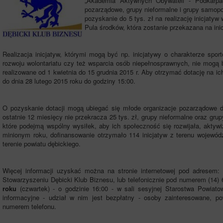
„Akademia Aktywnych Obywateli - Podkarpac
pozarządowe, grupy nieformalne i grupy samo
pozyskanie do 5 tys. zł na realizację inicjatyw
Pula środków, która zostanie przekazana na ini
Realizacja inicjatyw, którymi mogą być np. inicjatywy o charakterze spor
rozwoju wolontariatu czy też wsparcia osób niepełnosprawnych, nie mogą b
realizowane od 1 kwietnia do 15 grudnia 2015 r. Aby otrzymać dotację na ich
do dnia 28 lutego 2015 roku do godziny 15:00.
O pozyskanie dotacji mogą ubiegać się młode organizacje pozarządowe dz
ostatnie 12 miesięcy nie przekracza 25 tys. zł, grupy nieformalne oraz g
które podejmą wspólny wysiłek, aby ich społeczność się rozwijała, aktywi
minionym roku, dofinansowanie otrzymało 114 inicjatyw z terenu wojewód
terenie powiatu dębickiego.
Więcej informacji uzyskać można na stronie internetowej pod adresem: w
Stowarzyszeniu Dębicki Klub Biznesu, lub telefonicznie pod numerem (14)
roku
(czwartek) - o godzinie 16:00 - w sali sesyjnej Starostwa Powiato
informacyjne - udział w nim jest bezpłatny - osoby zainteresowane, po
numerem telefonu.