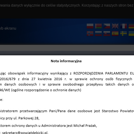
ywania danych wyłącznie do celów statystycznych. Korzystając z naszych stron be
szukaj
ozmiar czcionki
A-
A
A+
ryb ekranu