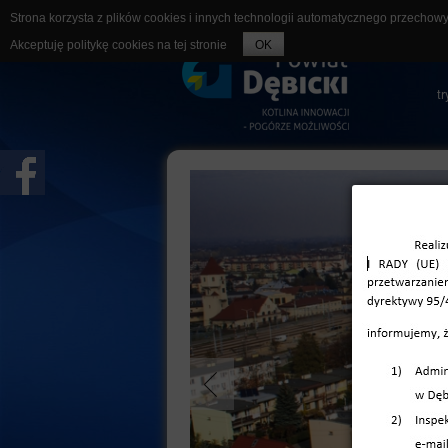
Strona korzysta z plików cookies i innych technologii automatycznego przechow
r
Akceptuję politykę cookies na tej stronie
OK
t