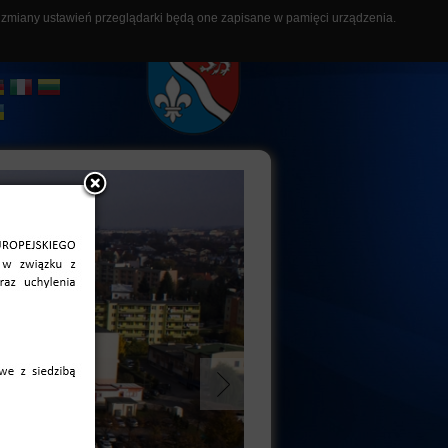
z zmiany ustawień przeglądarki będą one zapisane w pamięci urządzenia.