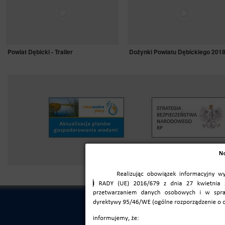
Powiat Dębicki - Trailer
Dożynki Powiatu Dębickiego 201