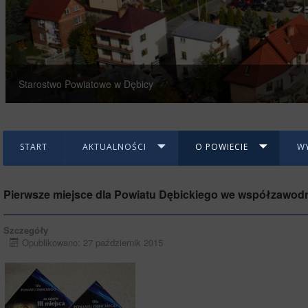
Starostwo Powiatowe w Dębicy
START
AKTUALNOŚCI
O POWIECIE
W
Pierwsze miejsce dla Powiatu Dębickiego we współzawod
Szczegóły
Opublikowano: 27 październik 2015