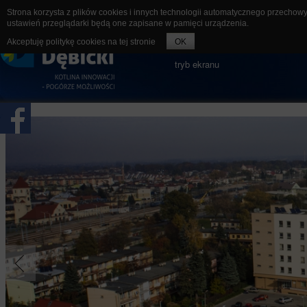
Strona korzysta z plików cookies i innych technologii automatycznego przechow
ustawień przeglądarki będą one zapisane w pamięci urządzenia.
rozmiar czcionki
A-
A
A+
Akceptuję politykę cookies na tej stronie
OK
tryb ekranu