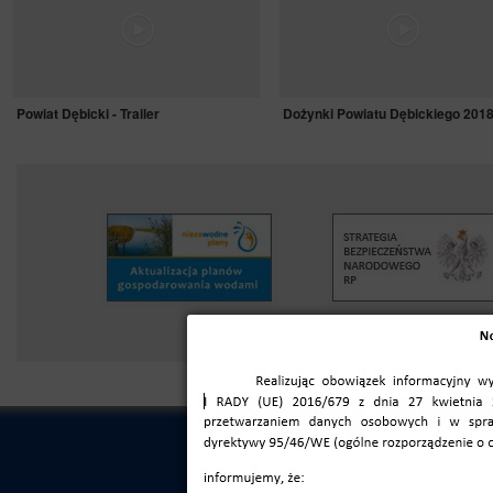
Powiat Dębicki - Trailer
Dożynki Powiatu Dębickiego 201