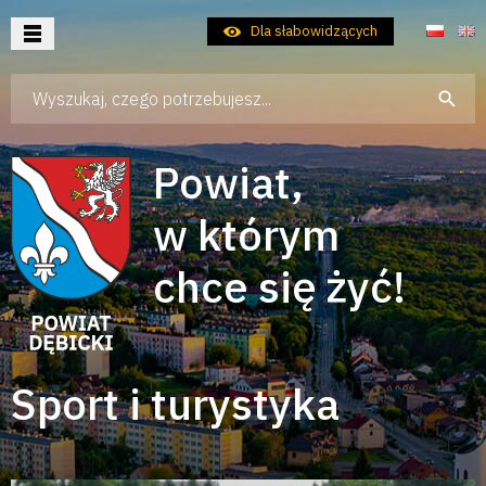
Dla słabowidzących
Wpisz szukaną frazę
Aktualności
Samorząd
Powiat,
Dla Mieszkańca
w którym
Dla Turysty
chce się żyć!
Dla Inwestora
Kontakt
Sport i turystyka