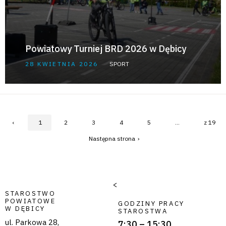
Powiatowy Turniej BRD 2026 w Dębicy
28 KWIETNIA 2026
SPORT
‹
1
2
3
4
5
...
z 19
›
<
STAROSTWO
POWIATOWE
GODZINY PRACY
W DĘBICY
STAROSTWA
ul. Parkowa 28,
7:30 – 15:30